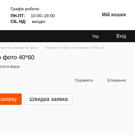
Графік роботи:
Мій кошик
ПН-ПТ:
10:00–18:00
СБ, НД:
вихідні
Вхід
Укр
тини по номерах по фото
Портрет по фото по номерах 40*60 см
о фото 40*60
сати відгук
Порівняти
В бажання
заявку
Швидка заявка