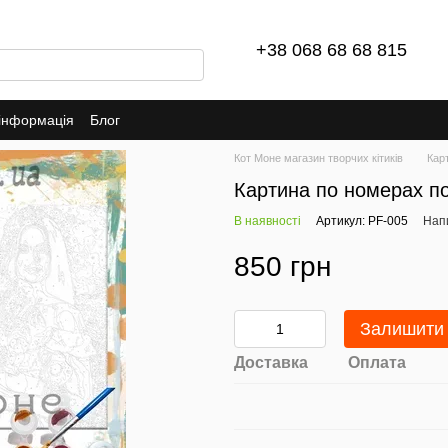
+38 068 68 68 815
 інформація
Блог
Кот Моне магазин творчих кітиків
Кар
Картина по номерах п
В наявності
Артикул: PF-005
Напи
850 грн
Залишити 
Доставка
Оплата