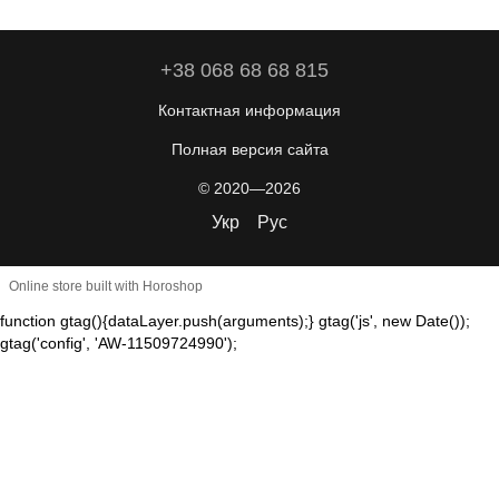
+38 068 68 68 815
Контактная информация
Полная версия сайта
© 2020—2026
Укр
Рус
Online store built with Horoshop
function gtag(){dataLayer.push(arguments);} gtag('js', new Date());
gtag('config', 'AW-11509724990');