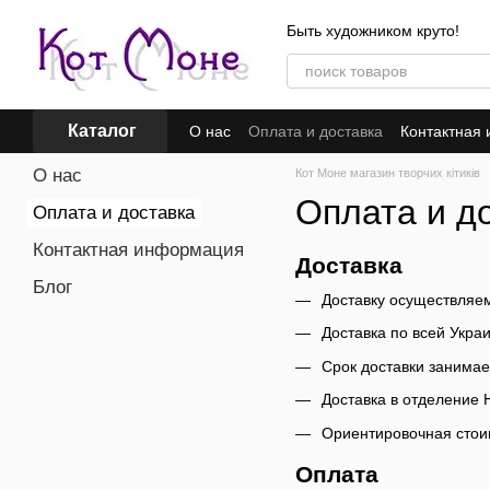
Перейти к основному контенту
Быть художником круто!
Каталог
О нас
Оплата и доставка
Контактная
О нас
Кот Моне магазин творчих кітиків
Оплата и д
Оплата и доставка
Контактная информация
Доставка
Блог
Доставку осуществляе
Доставка по всей Украи
Срок доставки занимает
Доставка в отделение 
Ориентировочная стоим
Оплата