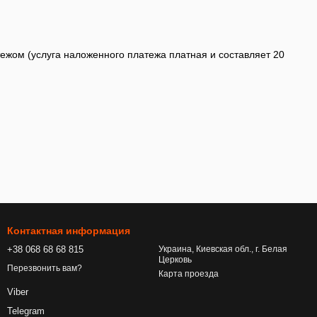
тежом (услуга наложенного платежа платная и составляет 20
Контактная информация
+38 068 68 68 815
Украина, Киевская обл., г. Белая
Церковь
Перезвонить вам?
Карта проезда
Viber
Telegram