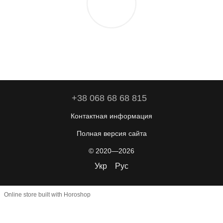
+38 068 68 68 815
Контактная информация
Полная версия сайта
© 2020—2026
Укр
Рус
Online store built with Horoshop
function gtag(){dataLayer.push(arguments);} gtag('js', new Date());
gtag('config', 'AW-11509724990');